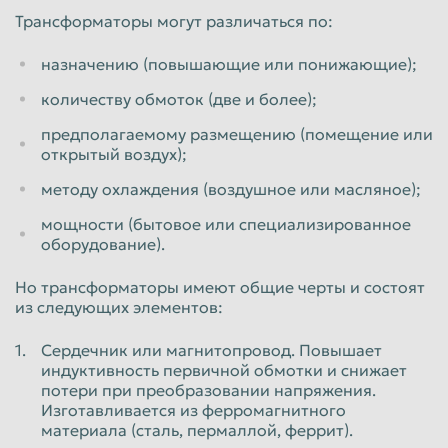
Трансформаторы могут различаться по:
Пенза
Пермь
назначению (повышающие или понижающие);
Петрозаводск
Петропавловск-Камчатский
количеству обмоток (две и более);
Подольск
Прокопьевск
предполагаемому размещению (помещение или
Псков
Ростов-на-Дону
открытый воздух);
Рыбинск
Рязань
методу охлаждения (воздушное или масляное);
Салават
Самара
мощности (бытовое или специализированное
Санкт-Петербург
Саранск
оборудование).
Саратов
Севастополь
Но трансформаторы имеют общие черты и состоят
из следующих элементов:
Северодвинск
Симферополь
Смоленск
Сочи
Сердечник или магнитопровод. Повышает
индуктивность первичной обмотки и снижает
Ставрополь
Старый Оскол
потери при преобразовании напряжения.
Изготавливается из ферромагнитного
Стерлитамак
Сургут
материала (сталь, пермаллой, феррит).
Сызрань
Сыктывкар