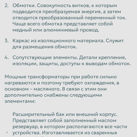
Обмотки. Совокупность витков, к которым
Таганрог
Тамбов
подводится преобразуемая энергия, а затем
отводится преобразованный переменный ток.
Тверь
Тольятти
Чаще всего обмотка представляет собой
медный или алюминиевый провод.
Томск
Тула
Каркас из изоляционного материала. Служит
Тюмень
Улан-Удэ
для размещения обмоток.
Ульяновск
Уссурийск
Сопутствующие элементы. Детали крепления,
изоляции, защиты, доступы к выводам обмоток.
Уфа
Хабаровск
Химки
Чебоксары
Мощные трансформаторы при работе сильно
нагреваются и поэтому требуют охлаждения, в
Челябинск
Череповец
основном – масляного. В связи с этим они
дополнительно снабжены следующими
Чита
Шахты
элементами:
Электросталь
Энгельс
Расширительный бак или внешний корпус.
Южно-Сахалинск
Якутск
Представляет собой заполненный маслом
резервуар, в котором располагаются все части
Ярославль
устройства. Изготавливается из сваренных