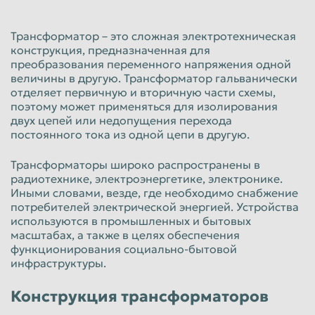
Красноярск
Курган
Трансформатор – это сложная электротехническая
Курск
Липецк
конструкция, предназначенная для
преобразования переменного напряжения одной
Люберцы
Магнитогорск
величины в другую. Трансформатор гальванически
Махачкала
Миасс
отделяет первичную и вторичную части схемы,
поэтому может применяться для изолирования
Москва
Мурманск
двух цепей или недопущения перехода
постоянного тока из одной цепи в другую.
Мытищи
Набережные Челны
Нальчик
Нижневартовск
Трансформаторы широко распространены в
радиотехнике, электроэнергетике, электронике.
Нижнекамск
Нижний Новгород
Иными словами, везде, где необходимо снабжение
потребителей электрической энергией. Устройства
Нижний Тагил
Новокузнецк
используются в промышленных и бытовых
масштабах, а также в целях обеспечения
Новороссийск
Новосибирск
функционирования социально-бытовой
Новочеркасск
Норильск
инфраструктуры.
Омск
Орёл
Конструкция трансформаторов
Оренбург
Орск