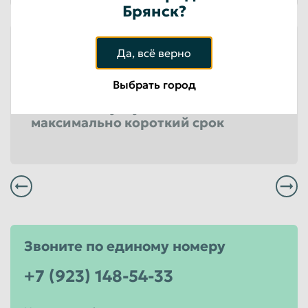
Брянск?
Меньше слов — больше
Да, всё верно
дела!
Выбрать город
Оказываем услуги качественно и в
максимально короткий срок
Всегда заплатим Вам вовремя и по высокой цене
Все сотрудники имеют большой опыт работы и постоянно совершенствуют уровень своего профессионализма
Всегда актуальные цены прямо на сайте!
Звоните по единому номеру
+7 (923) 148-54-33