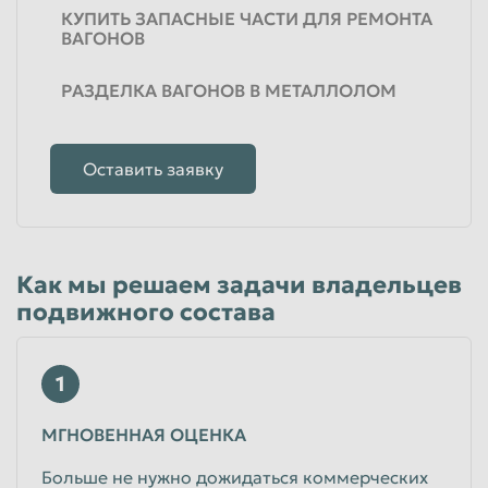
КУПИТЬ ЗАПАСНЫЕ ЧАСТИ ДЛЯ РЕМОНТА
ВАГОНОВ
Таганрог
Тамбов
Тверь
Тольятти
РАЗДЕЛКА ВАГОНОВ В МЕТАЛЛОЛОМ
Томск
Тула
Тюмень
Улан-Удэ
Оставить заявку
Ульяновск
Уссурийск
Уфа
Хабаровск
Химки
Чебоксары
Как мы решаем задачи владельцев
Челябинск
Череповец
подвижного состава
Чита
Шахты
1
Электросталь
Энгельс
Южно-Сахалинск
Якутск
МГНОВЕННАЯ ОЦЕНКА
Ярославль
Больше не нужно дожидаться коммерческих