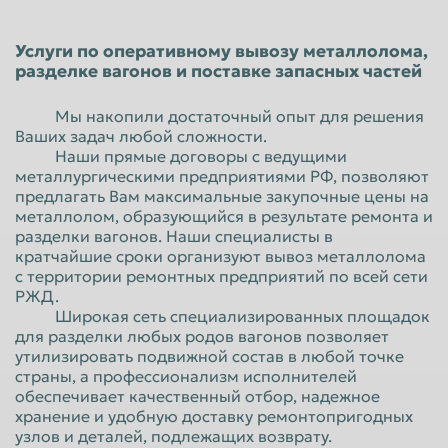
Красноярск
Курган
Услуги по оперативному вывозу металлолома,
Курск
Липецк
разделке вагонов и поставке запасных частей
Люберцы
Магнитогорск
Мы накопили достаточный опыт для решения
Махачкала
Миасс
Ваших задач любой сложности.
Наши прямые договоры с ведущими
Москва
Мурманск
металлургическими предприятиями РФ, позволяют
предлагать Вам максимальные закупочные цены на
Мытищи
Набережные Челны
металлолом, образующийся в результате ремонта и
Нальчик
Нижневартовск
разделки вагонов. Наши специалисты в
кратчайшие сроки организуют вывоз металлолома
Нижнекамск
Нижний Новгород
с территории ремонтных предприятий по всей сети
РЖД.
Нижний Тагил
Новокузнецк
Широкая сеть специализированных площадок
для разделки любых родов вагонов позволяет
Новороссийск
Новосибирск
утилизировать подвижной состав в любой точке
Новочеркасск
Норильск
страны, а профессионализм исполнителей
обеспечивает качественный отбор, надежное
Омск
Орёл
хранение и удобную доставку ремонтопригодных
узлов и деталей, подлежащих возврату.
Оренбург
Орск