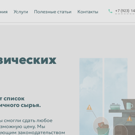
Йошкар-Ола
+7 (923) 1
ния
Услуги
Полезные статьи
Контакты
Калуга
Керчь
-на-Амуре
Королёв
Краснодар
зических
Курск
Магнитогорск
Москва
Набережные Челны
т список
ичного сырья.
ск
Нижнекамск
Новокузнецк
ы смогли сдать любое
озможную цену. Мы
Новочеркасск
твующим законодательством