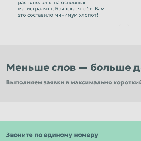
расположены на основных
магистралях г. Брянска, чтобы Вам
это составило минимум хлопот!
Меньше слов — больше д
Выполняем заявки в максимально коротки
Мы не выставляем никаких скрытых засоров и все наше весовое оборудование проверено в у
Все сотрудники Компании имеют большой опыт работы и проходят регулярные обучения
Звоните по единому номеру