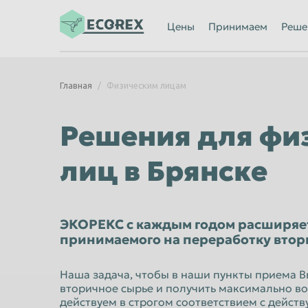
Ижевск
Иркутск
Цены
Принимаем
Реше
Казань
Калининград
Каменск-Уральский
Кемерово
Главная
Физическим лицам
Киров
Комсомольск
Кострома
Красногорск
Решения для фи
Красноярск
Курган
лиц в Брянске
Липецк
Люберцы
Махачкала
Миасс
Мурманск
Мытищи
ЭКОРЕКС с каждым годом расширяе
принимаемого на переработку втор
Нальчик
Нижневартов
Нижний Новгород
Нижний Тагил
Наша задача, чтобы в наши пункты приема В
вторичное сырье и получить максимально в
Новороссийск
Новосибирск
действуем в строгом соответствием с дейс