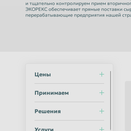
Норильск
Омск
и тщательно контролируем прием вторичног
ЭКОРЕКС обеспечивает прямые поставки сы
Оренбург
Орск
перерабатывающие предприятия нашей стр
Пермь
Петрозаводс
Подольск
Прокопьевск
Ростов-на-Дону
Рыбинск
Салават
Самара
Саранск
Саратов
Северодвинск
Цены
Симферополь
Сочи
Ставрополь
Принимаем
Стерлитамак
Сургут
Сыктывкар
Таганрог
Решения
Тверь
Тольятти
Тула
Тюмень
Услуги