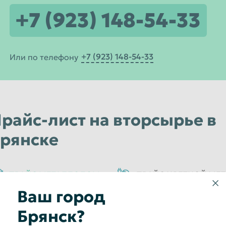
+7 (923) 148-54-33
+7 (923) 148-54-33
Или по телефону
райс-лист на вторсырье в
рянске
ПРАЙС МЕТАЛЛОЛОМ
ПРАЙС ЦВЕТНОЙ МЕ
Ваш город
РАЙС НА РАДИОДЕТАЛИ
ПРИЕМ БЫТОВОЙ ТЕХНИК
Брянск?
РАНЗИСТОРЫ
ПРИЕМ СТЕКЛОТАРЫ
УТИЛИЗАЦИ