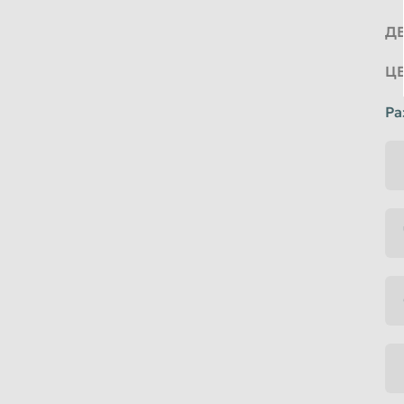
Д
Ц
Ра