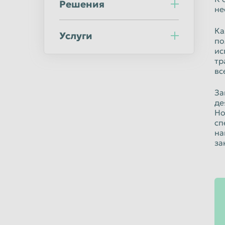
Решения
Ульяновск
Уссурийск
не
Хабаровск
Химки
Ка
Услуги
по
Челябинск
Череповец
ис
Шахты
Электросталь
тр
вс
Южно-Сахалинск
Якутск
За
де
Но
сп
на
за