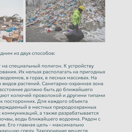
ним из двух способов:
 на специальный полигон. К устройству
вания. Их нельзя располагать на пригодных
водоемов, в горах, в лесных массивах. На
х видов растений. Санитарно-охранная зона
 расстояние должно быть до ближайшего
дают колючей проволокой и другими типами
 посторонних. Для каждого объекта
тверждаемый в местных природоохранных
х коммуникаций, а также разрабатывается
почвы, воды ближайшего водоема. Рядом с
. Его главная цель – максимально
ужающую среду. Захоронение веществ