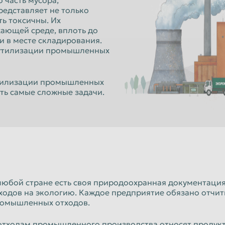
часть мусора,
Орёл
редставляет не только
ть токсичны. Их
Пенза
ающей среде, вплоть до
к
Петропавловск-Камчатский
и в месте складирования.
 утилизации промышленных
Псков
Рязань
утилизации промышленных
Санкт-Петербург
ть самые сложные задачи.
Севастополь
Смоленск
Старый Оскол
Сызрань
Тамбов
любой стране есть своя природоохранная документация
ходов на экологию. Каждое предприятие обязано отчит
Томск
омышленных отходов.
Улан-Удэ
отходам промышленного производства относят продукт