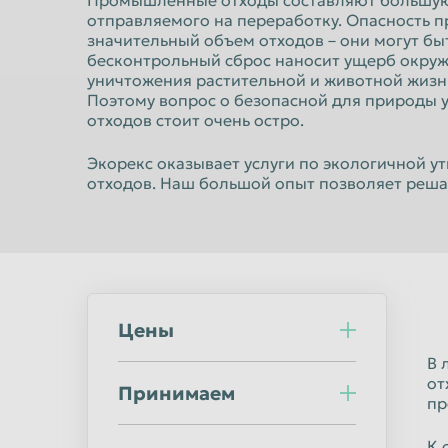
Промышленные отходы составляют большую 
Норильск
Омск
отправляемого на переработку. Опасность п
значительный объем отходов – они могут бы
Оренбург
Орск
бесконтрольный сброс наносит ущерб окруж
Пермь
Петрозаводс
уничтожения растительной и животной жизн
Поэтому вопрос о безопасной для природы
Подольск
Прокопьевск
отходов стоит очень остро.
Ростов-на-Дону
Рыбинск
Экорекс оказывает услуги по экологичной 
Салават
Самара
отходов. Наш большой опыт позволяет реша
Саранск
Саратов
Северодвинск
Симферополь
Сочи
Ставрополь
Стерлитамак
Сургут
Цены
Сыктывкар
Таганрог
В 
от
Принимаем
Тверь
Тольятти
пр
Тула
Тюмень
К 