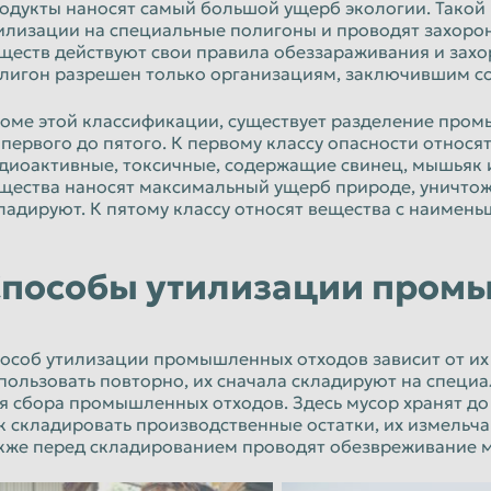
одукты наносят самый большой ущерб экологии. Такой 
илизации на специальные полигоны и проводят захоро
ществ действуют свои правила обеззараживания и зах
лигон разрешен только организациям, заключившим с
оме этой классификации, существует разделение пром
 первого до пятого. К первому классу опасности относя
диоактивные, токсичные, содержащие свинец, мышьяк 
щества наносят максимальный ущерб природе, уничтожа
ладируют. К пятому классу относят вещества с наимень
пособы утилизации пром
особ утилизации промышленных отходов зависит от их 
пользовать повторно, их сначала складируют на специ
я сбора промышленных отходов. Здесь мусор хранят до
к складировать производственные остатки, их измельча
кже перед складированием проводят обезвреживание 