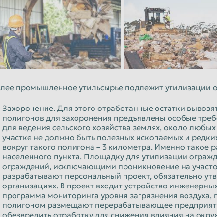
лее промышленное утильсырье подлежит утилизации од
Захоронение. Для этого отработанные остатки вывозят
полигонов для захоронения предъявлены особые требо
для ведения сельского хозяйства землях, около любых 
участке не должно быть полезных ископаемых и редки
вокруг такого полигона – 3 километра. Именно такое
населенного пункта. Площадку для утилизации ограж
ограждений, исключающими проникновение на участок
разрабатывают персональный проект, обязательно у
организациях. В проект входит устройство инженерны
программа мониторинга уровня загрязнения воздуха, 
полигоном размещают перерабатывающее предприятие
обезвредить отработку для снижения влияния на окр