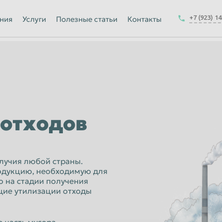
Йошкар-Ола
+7 (923) 1
ния
Услуги
Полезные статьи
Контакты
Калуга
Керчь
-на-Амуре
Королёв
Краснодар
Курск
отходов
Магнитогорск
Москва
Набережные Челны
лучия любой страны.
дукцию, необходимую для
ск
Нижнекамск
о на стадии получения
ие утилизации отходы
Новокузнецк
Новочеркасск