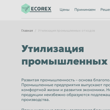
Ижевск
Иркутск
Цены
Принимаем
Реше
Казань
Калининград
Каменск-Уральский
Кемерово
Главная
Утилизация промышленных отходов
Киров
Комсомольск
Кострома
Красногорск
Утилизация
Красноярск
Курган
промышленных 
Липецк
Люберцы
Махачкала
Миасс
Мурманск
Мытищи
Развитая промышленность – основа благопо
Промышленные предприятия выпускают про
Нальчик
Нижневартов
комфортной жизни и развития экономики. Н
Нижний Новгород
продукции неизбежно образуются подлежащ
Нижний Тагил
производства.
Новороссийск
Новосибирск