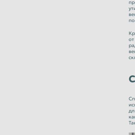
пр
ут
ве
по
Кр
от
ра
ве
ск
С
Сп
ис
дл
ка
Та