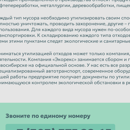
Уфа
фтепереработки, металлургии, деревообработки, пищ
Чебоксары
ждый тип мусора необходимо утилизировать своим спо
лностью уничтожать, проводить захоронение, другие –
Чита
пользования. Для каждого вида мусора нужен по-особо
Энгельс
анспортировки. К складированию каждого типа отходов
еми этими пунктами следят экологические и санитарны
Ярославль
ниматься утилизацией отходов может только компания
ятельности. Компания «Экорекс» занимается сбором и 
восибирске на официальной основе. У нас есть все ра
ециализированный автотранспорт, современное оборудо
шей работы предприятие получает документы по утили
нимающуюся контролем экологической обстановки в р
Звоните по единому номеру