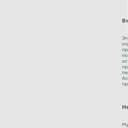
В
Эт
от
пр
по
ос
пр
пе
Ас
пр
Н
Му