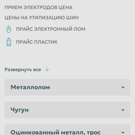
ПРИЕМ ЭЛЕКТРОДОВ ЦЕНА
Пенза
Пермь
ЦЕНЫ НА УТИЛИЗАЦИЮ ШИН
Петрозаводск
Петропавловск-Камчатский
ПРАЙС ЭЛЕКТРОННЫЙ ЛОМ
Подольск
Прокопьевск
Псков
Ростов-на-Дону
ПРАЙС ПЛАСТИК
Рыбинск
Рязань
Салават
Самара
Развернуть все
Санкт-Петербург
Саранск
Саратов
Севастополь
Металлолом
Северодвинск
Симферополь
Смоленск
Сочи
Чугун
Ставрополь
Старый Оскол
Стерлитамак
Сургут
Оцинкованный металл, трос
Сызрань
Сыктывкар