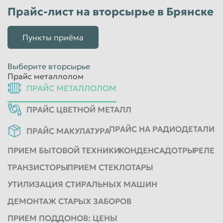
Прайс-лист на вторсырье в Брянске
Красноярск
Курган
Курск
Липецк
Пункты приёма
Люберцы
Магнитогорск
Махачкала
Миасс
Выберите вторсырье
Прайс металлолом
Москва
Мурманск
ПРАЙС МЕТАЛЛОЛОМ
Мытищи
Набережные Челны
ПРАЙС ЦВЕТНОЙ МЕТАЛЛ
Нальчик
Нижневартовск
ПРАЙС НА РАДИОДЕТАЛИ
ПРАЙС МАКУЛАТУРА
Нижнекамск
Нижний Новгород
ПРИЕМ БЫТОВОЙ ТЕХНИКИ
КОНДЕНСАДОТРЫ
РЕЛЕ
Нижний Тагил
Новокузнецк
ТРАНЗИСТОРЫ
ПРИЕМ СТЕКЛОТАРЫ
Новороссийск
Новосибирск
УТИЛИЗАЦИЯ СТИРАЛЬНЫХ МАШИН
Новочеркасск
Норильск
ДЕМОНТАЖ СТАРЫХ ЗАБОРОВ
Омск
Орёл
ПРИЕМ ПОДДОНОВ: ЦЕНЫ
Оренбург
Орск