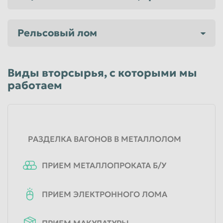
Таганрог
Тамбов
Рельсовый лом
Тверь
Тольятти
Томск
Тула
Тюмень
Улан-Удэ
Виды вторсырья, с которыми мы
работаем
Ульяновск
Уссурийск
Уфа
Хабаровск
Химки
Чебоксары
РАЗДЕЛКА ВАГОНОВ В МЕТАЛЛОЛОМ
Челябинск
Череповец
Чита
Шахты
ПРИЕМ МЕТАЛЛОПРОКАТА Б/У
Электросталь
Энгельс
Южно-Сахалинск
Якутск
ПРИЕМ ЭЛЕКТРОННОГО ЛОМА
Ярославль
ПРИЕМ МАКУЛАТУРЫ