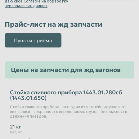
даю свое
Согласие на обработку
персональных данных
16А
Стружка стальная
Прайс-лист на жд запчасти
Пункты приёма
Цены на запчасти для жд вагонов
Стойка сливного прибора 1443.01.280сб
(1443.01.650)
Стойка сливного прибора - это один из важнейших узлов, от
них зависит сохранность перевозимых грузов, безопасность
движения поездов.
21 кг
Вес, кг