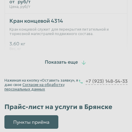
от
руб/т
Цена, руб/т
Кран концевой 4314
Кран концевой служит для перекрытия питательной и
тормозной магистралей подвижного состава.
3.60 кг
Вес, кг
от
руб/т
Цена, руб/т
Авторежим 265А-4
Нажимая на кнопку «Оставить заявку», я
+7 (923) 148-54-33
даю свое
Авторежим нужен для регулирования давления сжатого
Согласие на обработку
персональных данных
воздуха в тормозном цилиндре.
20 кг
Вес, кг
Прайс-лист на услуги в Брянске
от
руб/т
Цена, руб/т
Пункты приёма
Муфта 4379-01