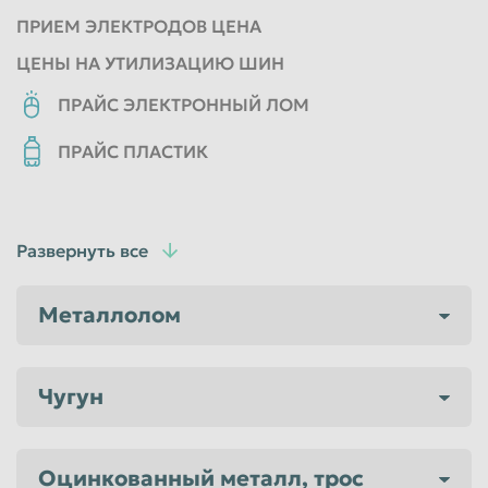
ПРИЕМ ЭЛЕКТРОДОВ ЦЕНА
Пенза
Пермь
ЦЕНЫ НА УТИЛИЗАЦИЮ ШИН
Петрозаводск
Петропавловск-Камчатский
ПРАЙС ЭЛЕКТРОННЫЙ ЛОМ
Подольск
Прокопьевск
Псков
Ростов-на-Дону
ПРАЙС ПЛАСТИК
Рыбинск
Рязань
Салават
Самара
Развернуть все
Санкт-Петербург
Саранск
Саратов
Севастополь
Металлолом
Северодвинск
Симферополь
Смоленск
Сочи
Чугун
Ставрополь
Старый Оскол
Стерлитамак
Сургут
Оцинкованный металл, трос
Сызрань
Сыктывкар