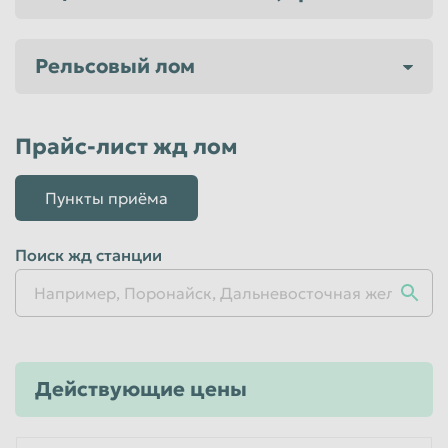
Таганрог
Тамбов
Рельсовый лом
Тверь
Тольятти
Томск
Тула
Тюмень
Улан-Удэ
Прайс-лист жд лом
Ульяновск
Уссурийск
Пункты приёма
Уфа
Хабаровск
Химки
Чебоксары
Поиск жд станции
Челябинск
Череповец
Чита
Шахты
Электросталь
Энгельс
Действующие цены
Южно-Сахалинск
Якутск
Ярославль