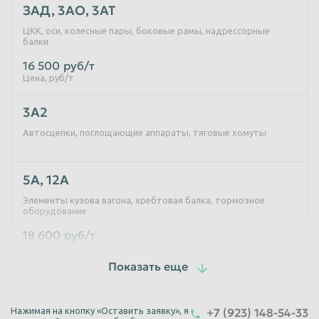
ЗАД, 3АО, 3АТ
ЦКК, оси, колесные пары, боковые рамы, надрессорные
балки
16 500
руб/т
Цена, руб/т
3А2
Автосцепки, поглощающие аппараты, тяговые хомуты
5А, 12А
Элементы кузова вагона, хребтовая балка, тормозное
оборудование
18 600
руб/т
Цена, руб/т
17А
Клин Ханина (фрикционный)
Нажимая на кнопку «Оставить заявку», я
+7 (923) 148-54-33