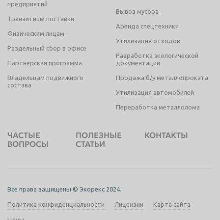
предприятий
Вывоз мусора
322 кг
Транзитные поставки
Вес, кг
Аренда спецтехники
Физическим лицам
от
руб/т
Утилизация отходов
Цена, руб/т
Раздельный сбор в офисе
Разработка экологической
Партнерская программа
документации
Подвеска маятниковая 106.00.012-0
Владельцам подвижного
Продажа б/у металлопроката
Маятниковая подвеска применяется в автосцепных
состава
устройствах четырехосных железнодорожных грузовых
Утилизация автомобилей
вагонов.
Переработка металлолома
1.50 кг
Вес, кг
ЧАСТЫЕ
ПОЛЕЗНЫЕ
КОНТАКТЫ
от
руб/т
ВОПРОСЫ
СТАТЬИ
Цена, руб/т
Колёса. 1050/172 468кг ГОСТ 10791-2011
(цельнокатные)
Все права защищены © Экорекс 2024.
Колёса. 1050/172 для грузовых, маневровых и пассажирских
локомотивов.
Политика конфиденциальности
Лицензии
Карта сайта
468 кг
Цены