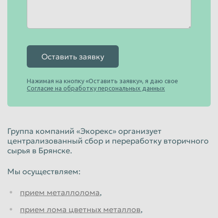
Штанга упорная является сливным прибором для цистерн.
15,50 кг
Вес, кг
от
руб/т
Цена, руб/т
Оставить заявку
Диск муфты ТЭЗ 52.055
Нажимая на кнопку «Оставить заявку», я даю свое
Диск муфты ТЭЗ 52.055 для Муфты пластинчатой Тепловоз
Согласие на обработку персональных данных
2ТЭ116
от
руб/т
Цена, руб/т
Группа компаний «Экорекс» организует
централизованный сбор и переработку вторичного
Корпус буксы с лабиринтом 100.10.020Сб
сырья в Брянске.
Корпус буксы с лабиринтом это сборочная единица
буксового узла грузового вагона.
Мы осуществляем:
45 кг
Вес, кг
прием металлолома
,
от
руб/т
прием лома цветных металлов
,
Цена, руб/т