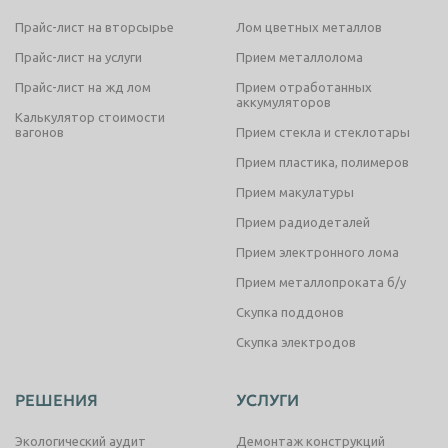
Кран разобщительный 4300В
Прайс-лист на вторсырье
Лом цветных металлов
Кран разобщительный нужен для того, чтобы включать и
Прайс-лист на услуги
Прием металлолома
выключать тормозные пневматические приборы.
Прайс-лист на жд лом
Прием отработанных
1.20 кг
аккумуляторов
Калькулятор стоимости
Вес, кг
вагонов
Прием стекла и стеклотары
от
руб/т
Прием пластика, полимеров
Цена, руб/т
Прием макулатуры
Колесные пары СОНК РУ1Ш
Прием радиодеталей
Колесные пары СОНК это основной узел ходовой части
Прием электронного лома
вагона.
Прием металлопроката б/у
1 400 кг
Вес, кг
Скупка поддонов
от
руб/т
Скупка электродов
Цена, руб/т
Бандаж локомотивный 890*143*83
РЕШЕНИЯ
УСЛУГИ
Бандаж является сменным элементом колёсной пары,
Экологический аудит
Демонтаж конструкций
который напрессовывается на колёсный центр.