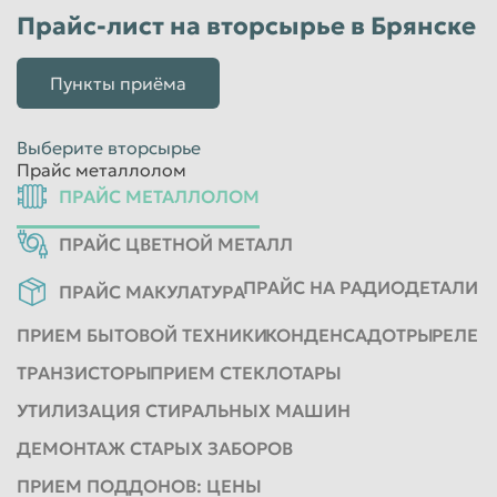
Прайс-лист на вторсырье в Брянске
Красноярск
Курган
Курск
Липецк
Пункты приёма
Люберцы
Магнитогорск
Махачкала
Миасс
Выберите вторсырье
Прайс металлолом
Москва
Мурманск
ПРАЙС МЕТАЛЛОЛОМ
Мытищи
Набережные Челны
ПРАЙС ЦВЕТНОЙ МЕТАЛЛ
Нальчик
Нижневартовск
ПРАЙС НА РАДИОДЕТАЛИ
ПРАЙС МАКУЛАТУРА
Нижнекамск
Нижний Новгород
ПРИЕМ БЫТОВОЙ ТЕХНИКИ
КОНДЕНСАДОТРЫ
РЕЛЕ
Нижний Тагил
Новокузнецк
ТРАНЗИСТОРЫ
ПРИЕМ СТЕКЛОТАРЫ
Новороссийск
Новосибирск
УТИЛИЗАЦИЯ СТИРАЛЬНЫХ МАШИН
Новочеркасск
Норильск
ДЕМОНТАЖ СТАРЫХ ЗАБОРОВ
Омск
Орёл
ПРИЕМ ПОДДОНОВ: ЦЕНЫ
Оренбург
Орск