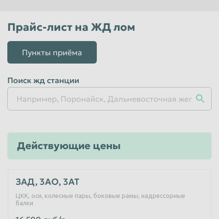
Красноярск
Курган
Прайс-лист на ЖД лом
Курск
Липецк
Люберцы
Магнитогорск
Пункты приёма
Махачкала
Миасс
Москва
Мурманск
Поиск жд станции
Мытищи
Набережные Челны
Нальчик
Нижневартовск
Нижнекамск
Нижний Новгород
Действующие цены
Нижний Тагил
Новокузнецк
Новороссийск
Новосибирск
ЗАД, 3АО, 3АТ
Новочеркасск
Норильск
ЦКК, оси, колесные пары, боковые рамы, надрессорные
Омск
Орёл
балки
Оренбург
Орск