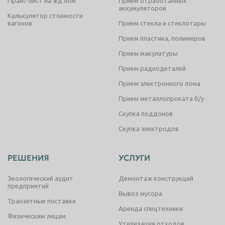
Прайс-лист на жд лом
Прием отработанных
аккумуляторов
Калькулятор стоимости
вагонов
Прием стекла и стеклотары
Прием пластика, полимеров
Прием макулатуры
Прием радиодеталей
Прием электронного лома
Прием металлопроката б/у
Скупка поддонов
Скупка электродов
РЕШЕНИЯ
УСЛУГИ
Экологический аудит
Демонтаж конструкций
предприятий
Вывоз мусора
Транзитные поставки
Аренда спецтехники
Физическим лицам
Утилизация отходов