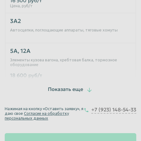
16 500
руб/т
Цена, руб/т
Пенза
Пермь
Петрозаводск
Петропавловск-Камчатский
3А2
Автосцепки, поглощающие аппараты, тяговые хомуты
Подольск
Прокопьевск
Псков
Ростов-на-Дону
5А, 12А
Рыбинск
Рязань
Элементы кузова вагона, хребтовая балка, тормозное
Салават
Самара
оборудование
18 600
руб/т
Санкт-Петербург
Саранск
Цена, руб/т
Саратов
Севастополь
17А
Северодвинск
Симферополь
Клин Ханина (фрикционный)
Смоленск
Сочи
Нажимая на кнопку «Оставить заявку», я
+7 (923) 148-54-33
даю свое
Согласие на обработку
персональных данных
Ставрополь
Старый Оскол
16А
Стерлитамак
Сургут
Стружка стальная
Сызрань
Сыктывкар